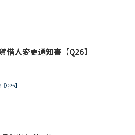
home/migaki/kanae-legal.jp/public_html/wp-
-legal.jp/public_html/wp-
賃借人変更通知書【Q26】
【Q26】