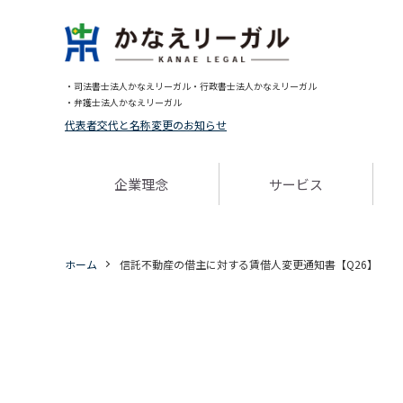
・司法書士法人かなえリーガル
・行政書士法人かなえリーガル
・弁護士法人かなえリーガル
代表者交代と名称変更のお知らせ
企業理念
サービス
ホーム
信託不動産の借主に対する賃借人変更通知書【Q26】
Warning
: Undefined array key 0 in
/home/migaki/kanae