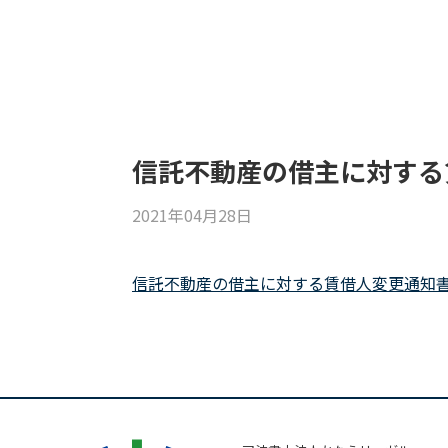
content/themes/trinitygroup/single.php
on line
10
Warning
: Attempt to read property "cat_ID" on null in
/
content/themes/trinitygroup/single.php
on line
10
Warning
: Undefined array key 0 in
/home/migaki/kanae
content/themes/trinitygroup/single.php
on line
12
信託不動産の借主に対する
2021年04月28日
信託不動産の借主に対する賃借人変更通知書