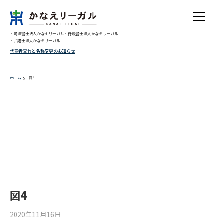
・司法書士法人かなえリーガル
・行政書士法人かなえリーガル
・弁護士法人かなえリーガル
代表者交代と名称変更のお知らせ
ホーム
図4
Warning
: Undefined array key 0 in
/home/migaki/kanae-legal.jp/public_html/wp-
content/themes/trinitygroup/single.php
on line
10
Warning
: Attempt to read property "cat_ID" on null in
/home/migaki/kanae-
legal.jp/public_html/wp-content/themes/trinitygroup/single.php
on line
10
Warning
: Undefined array key 0 in
/home/migaki/kanae-legal.jp/public_html/wp-
content/themes/trinitygroup/single.php
on line
12
図4
2020年11月16日