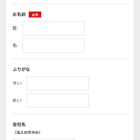
お名前
必須
姓:
名:
ふりがな
せい:
めい:
会社名
（法人の方のみ）