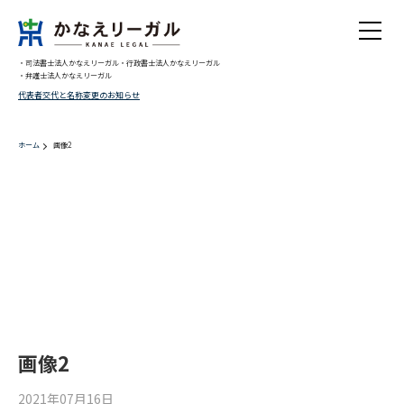
・司法書士法人かなえリーガル
・行政書士法人かなえリーガル
・弁護士法人かなえリーガル
代表者交代と名称変更のお知らせ
ホーム
画像2
Warning
: Undefined array key 0 in
/home/migaki/kanae-legal.jp/public_html/wp-
content/themes/trinitygroup/single.php
on line
10
Warning
: Attempt to read property "cat_ID" on null in
/home/migaki/kanae-
legal.jp/public_html/wp-content/themes/trinitygroup/single.php
on line
10
Warning
: Undefined array key 0 in
/home/migaki/kanae-legal.jp/public_html/wp-
content/themes/trinitygroup/single.php
on line
12
画像2
2021年07月16日