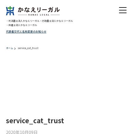
・司法書士法人かなえリーガル
・行政書士法人かなえリーガル
・弁護士法人かなえリーガル
代表者交代と名称変更のお知らせ
ホーム
service_cat_trust
Warning
: Undefined array key 0 in
/home/migaki/kanae-legal.jp/public_html/wp-
content/themes/trinitygroup/single.php
on line
10
Warning
: Attempt to read property "cat_ID" on null in
/home/migaki/kanae-
legal.jp/public_html/wp-content/themes/trinitygroup/single.php
on line
10
Warning
: Undefined array key 0 in
/home/migaki/kanae-legal.jp/public_html/wp-
content/themes/trinitygroup/single.php
on line
12
service_cat_trust
2020年10月09日